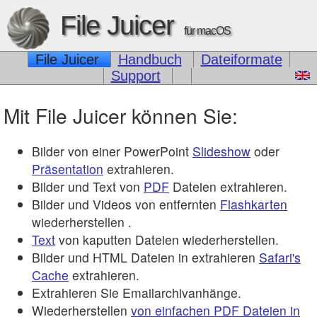
File Juicer
für macOS
File Juicer
Handbuch
Dateiformate
Support
Mit File Juicer können Sie:
Bilder von einer PowerPoint
Slideshow
oder
Präsentation
extrahieren.
Bilder und Text von
PDF
Dateien extrahieren.
Bilder und Videos von entfernten
Flashkarten
wiederherstellen .
Text
von kaputten Dateien wiederherstellen.
Bilder und HTML Dateien in extrahieren
Safari's
Cache
extrahieren.
Extrahieren Sie Emailarchivanhänge.
Wiederherstellen
von einfachen PDF Dateien in