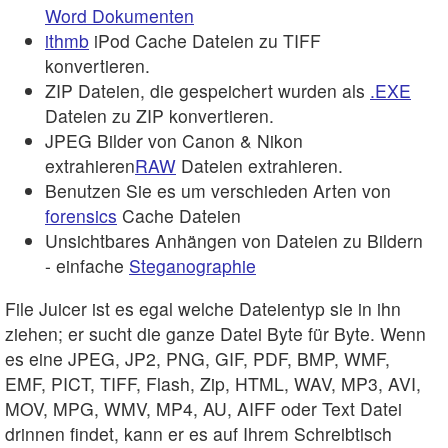
Word Dokumenten
ithmb
iPod Cache Dateien zu TIFF
konvertieren.
ZIP Dateien, die gespeichert wurden als
.EXE
Dateien zu ZIP konvertieren.
JPEG Bilder von Canon & Nikon
extrahieren
RAW
Dateien extrahieren.
Benutzen Sie es um verschieden Arten von
forensics
Cache Dateien
Unsichtbares Anhängen von Dateien zu Bildern
- einfache
Steganographie
File Juicer ist es egal welche Dateientyp sie in ihn
ziehen; er sucht die ganze Datei Byte für Byte. Wenn
es eine JPEG, JP2, PNG, GIF, PDF, BMP, WMF,
EMF, PICT, TIFF, Flash, Zip, HTML, WAV, MP3, AVI,
MOV, MPG, WMV, MP4, AU, AIFF oder Text Datei
drinnen findet, kann er es auf Ihrem Schreibtisch