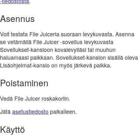
-tiedostosta
.
Asennus
Voit testata File Juiceria suoraan levykuvasta. Asenna
se vetämällä File Juicer -sovellus levykuvasta
Sovellukset-kansioon kovalevylläsi tai muuhun
haluamaasi paikkaan. Sovellukset-kansion sisällä oleva
Lisäohjelmat-kansio on myös järkevä paikka.
Poistaminen
Vedä File Juicer roskakoriin.
Jätä
asetustiedosto
paikalleen.
Käyttö