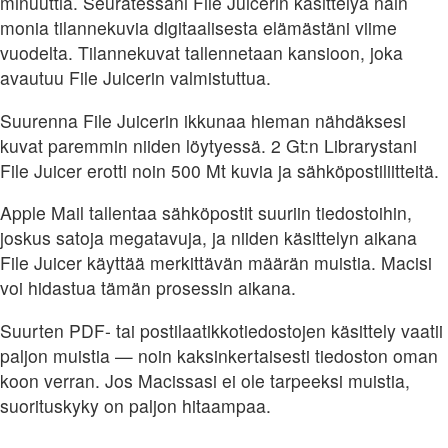
minuuttia. Seuratessani File Juicerin käsittelyä näin
monia tilannekuvia digitaalisesta elämästäni viime
vuodelta. Tilannekuvat tallennetaan kansioon, joka
avautuu File Juicerin valmistuttua.
Suurenna File Juicerin ikkunaa hieman nähdäksesi
kuvat paremmin niiden löytyessä. 2 Gt:n Librarystani
File Juicer erotti noin 500 Mt kuvia ja sähköpostiliitteitä.
Apple Mail tallentaa sähköpostit suuriin tiedostoihin,
joskus satoja megatavuja, ja niiden käsittelyn aikana
File Juicer käyttää merkittävän määrän muistia. Macisi
voi hidastua tämän prosessin aikana.
Suurten PDF- tai postilaatikkotiedostojen käsittely vaatii
paljon muistia — noin kaksinkertaisesti tiedoston oman
koon verran. Jos Macissasi ei ole tarpeeksi muistia,
suorituskyky on paljon hitaampaa.