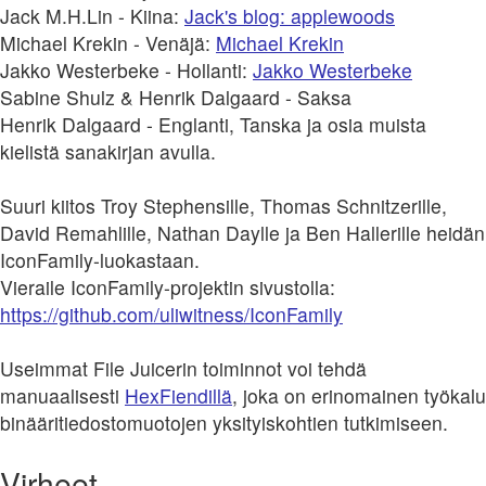
Jack M.H.Lin - Kiina:
Jack's blog: applewoods
Michael Krekin - Venäjä:
Michael Krekin
Jakko Westerbeke - Hollanti:
Jakko Westerbeke
Sabine Shulz & Henrik Dalgaard - Saksa
Henrik Dalgaard - Englanti, Tanska ja osia muista
kielistä sanakirjan avulla.
Suuri kiitos Troy Stephensille, Thomas Schnitzerille,
David Remahlille, Nathan Daylle ja Ben Hallerille heidän
IconFamily-luokastaan.
Vieraile IconFamily-projektin sivustolla:
https://github.com/uliwitness/IconFamily
Useimmat File Juicerin toiminnot voi tehdä
manuaalisesti
HexFiendillä
, joka on erinomainen työkalu
binääritiedostomuotojen yksityiskohtien tutkimiseen.
Virheet