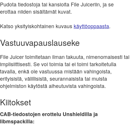
Pudota tiedostoja tai kansioita File Juiceriin, ja se
erottaa niiden sisältämät kuvat.
Katso yksityiskohtainen kuvaus
käyttöoppaasta
.
Vastuuvapauslauseke
File Juicer toimitetaan ilman takuuta, nimenomaisesti tai
implisiittisesti. Se voi toimia tai ei toimi tarkoitetulla
tavalla, enkä ole vastuussa mistään vahingoista,
erityisistä, välillisistä, seurannaisista tai muista
ohjelmiston käytöstä aiheutuvista vahingoista.
Kiitokset
CAB-tiedostojen erottelu Unshieldilla ja
libmspackilla: