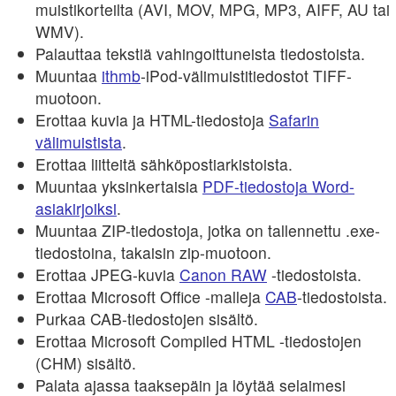
muistikorteilta (AVI, MOV, MPG, MP3, AIFF, AU tai
WMV).
Palauttaa tekstiä vahingoittuneista tiedostoista.
Muuntaa
ithmb
-iPod-välimuistitiedostot TIFF-
muotoon.
Erottaa kuvia ja HTML-tiedostoja
Safarin
välimuistista
.
Erottaa liitteitä sähköpostiarkistoista.
Muuntaa yksinkertaisia
PDF-tiedostoja Word-
asiakirjoiksi
.
Muuntaa ZIP-tiedostoja, jotka on tallennettu .exe-
tiedostoina, takaisin zip-muotoon.
Erottaa JPEG-kuvia
Canon RAW
-tiedostoista.
Erottaa Microsoft Office -malleja
CAB
-tiedostoista.
Purkaa CAB-tiedostojen sisältö.
Erottaa Microsoft Compiled HTML -tiedostojen
(CHM) sisältö.
Palata ajassa taaksepäin ja löytää selaimesi