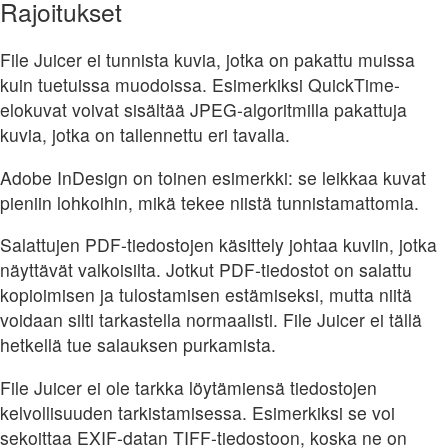
Rajoitukset
File Juicer ei tunnista kuvia, jotka on pakattu muissa
kuin tuetuissa muodoissa. Esimerkiksi QuickTime-
elokuvat voivat sisältää JPEG-algoritmilla pakattuja
kuvia, jotka on tallennettu eri tavalla.
Adobe InDesign on toinen esimerkki: se leikkaa kuvat
pieniin lohkoihin, mikä tekee niistä tunnistamattomia.
Salattujen PDF-tiedostojen käsittely johtaa kuviin, jotka
näyttävät valkoisilta. Jotkut PDF-tiedostot on salattu
kopioimisen ja tulostamisen estämiseksi, mutta niitä
voidaan silti tarkastella normaalisti. File Juicer ei tällä
hetkellä tue salauksen purkamista.
File Juicer ei ole tarkka löytämiensä tiedostojen
kelvollisuuden tarkistamisessa. Esimerkiksi se voi
sekoittaa EXIF-datan TIFF-tiedostoon, koska ne on