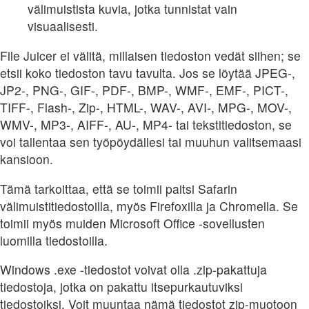
välimuistista kuvia, jotka tunnistat vain
visuaalisesti.
File Juicer ei välitä, millaisen tiedoston vedät siihen; se
etsii koko tiedoston tavu tavulta. Jos se löytää JPEG-,
JP2-, PNG-, GIF-, PDF-, BMP-, WMF-, EMF-, PICT-,
TIFF-, Flash-, Zip-, HTML-, WAV-, AVI-, MPG-, MOV-,
WMV-, MP3-, AIFF-, AU-, MP4- tai tekstitiedoston, se
voi tallentaa sen työpöydällesi tai muuhun valitsemaasi
kansioon.
Tämä tarkoittaa, että se toimii paitsi Safarin
välimuistitiedostoilla, myös Firefoxilla ja Chromella. Se
toimii myös muiden Microsoft Office -sovellusten
luomilla tiedostoilla.
Windows .exe -tiedostot voivat olla .zip-pakattuja
tiedostoja, jotka on pakattu itsepurkautuviksi
tiedostoiksi. Voit muuntaa nämä tiedostot zip-muotoon