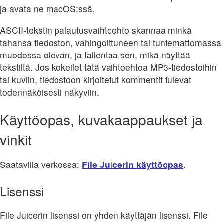
ja avata ne macOS:ssä.
ASCII-tekstin palautusvaihtoehto skannaa minkä
tahansa tiedoston, vahingoittuneen tai tuntemattomassa
muodossa olevan, ja tallentaa sen, mikä näyttää
tekstiltä. Jos kokeilet tätä vaihtoehtoa MP3-tiedostoihin
tai kuviin, tiedostoon kirjoitetut kommentit tulevat
todennäköisesti näkyviin.
Käyttöopas, kuvakaappaukset ja
vinkit
Saatavilla verkossa:
File Juicerin käyttöopas
.
Lisenssi
File Juicerin lisenssi on yhden käyttäjän lisenssi. File