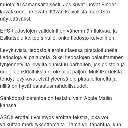
muotoiltu samankaltaisesti. Jos kuvat luovat Finder-
kuvakkeen, ne ovat riittävän kelvollisia macOS:n
näytettäväksi.
EPS-tiedostojen validointi on vähemmän tiukkaa, ja
Esikatselu kertoo sinulle, onko tiedosto kelvollinen.
Levykuvista tiedostoja eroteuttaessa pirstaloituneita
tiedostoja ei palauteta. Siksi tiedostojen palauttaminen
tyhjennetyiltä levyiltä onnistuu parhaiten, jos poistoja ja
uudelleenkirjoituksia ei ole ollut paljon. Muistikorteista
tehdyt levykuvat eivät yleensä ole pirstaloituneita ja
niillä on hyvät palautusmahdollisuudet.
Sähköpostitoimintoa on testattu vain Apple Mailin
kanssa.
ASCII-erottelu voi myös erottaa tekstiä, joka voi
vaikuttaa merkityksettömältä. Tämä voi tapahtua, kun