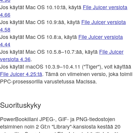
Jos käytät Mac OS 10.10:tä, käytä
File Juicer versiota
4.66
Jos käytät Mac OS 10.9:ää, käytä
File Juicer versiota
4.58
Jos käytät Mac OS 10.8:a, käytä
File Juicer versiota
4.44
Jos käytät Mac OS 10.5.8–10.7:ää, käytä
File Juicer
versiota 4.36
.
Jos käytät macOS 10.3.9–10.4.11 ("Tiger"), voit käyttää
File Juicer 4.25:tä
. Tämä on viimeinen versio, joka toimii
PPC-prosessorilla varustetussa Macissa.
Suorituskyky
PowerBookillani JPEG-, GIF- ja PNG-tiedostojen
etsiminen noin 2 Gt:n "Library"-kansiosta kestää 20