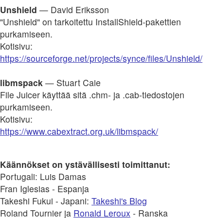
Unshield
— David Eriksson
"Unshield" on tarkoitettu InstallShield-pakettien
purkamiseen.
Kotisivu:
https://sourceforge.net/projects/synce/files/Unshield/
libmspack
— Stuart Caie
File Juicer käyttää sitä .chm- ja .cab-tiedostojen
purkamiseen.
Kotisivu:
https://www.cabextract.org.uk/libmspack/
Käännökset on ystävällisesti toimittanut:
Portugali: Luis Damas
Fran Iglesias - Espanja
Takeshi Fukui - Japani:
Takeshi's Blog
Roland Tournier ja
Ronald Leroux
- Ranska