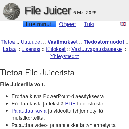
File Juicer
6 Mar 2026
Lue minut
Ohjeet
Tuki
Tietoa
::
Uutuudet
::
Vaatimukset
::
Tiedostomuodot
::
Lataa
::
Lisenssi
::
Kiitokset
::
Vastuuvapauslauseke
::
Yhteystiedot
Tietoa File Juicerista
File Juicerilla voit:
Erottaa kuvia PowerPoint-diaesityksestä.
Erottaa kuvia ja tekstiä
PDF
-tiedostoista.
Palauttaa kuvia
ja videoita tyhjennetyiltä
muistikorteilta.
Palauttaa video- ja äänileikkeitä tyhjennetyiltä